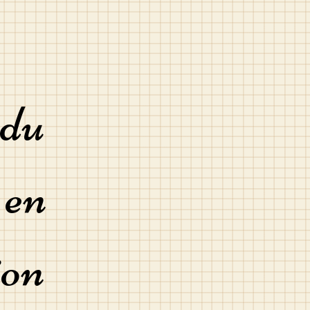
 du
" en
ion