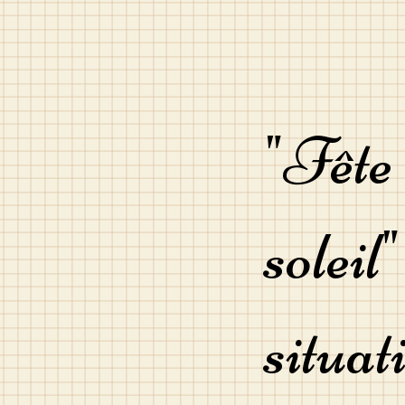
"Fête
soleil
situat