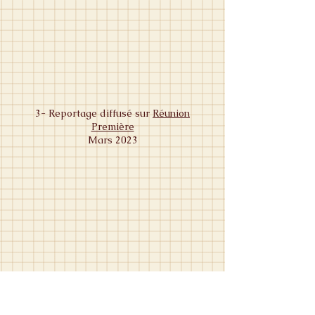
3- Reportage diffusé sur
Réunion
Première
Mars 2023
5- Décembre 2022- Master class «
création et démarche artistique » avec
les étudiants en Master 1 et 2