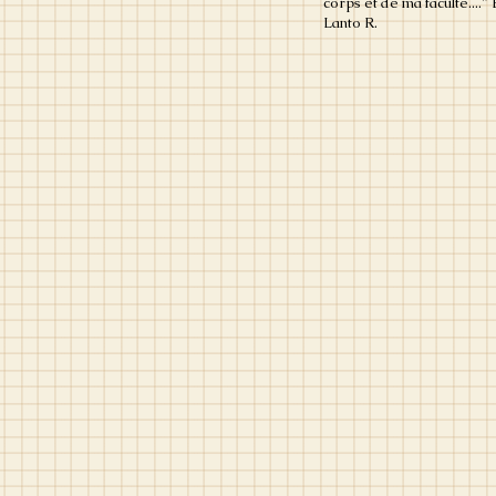
corps et de ma faculté...."
Lanto R.